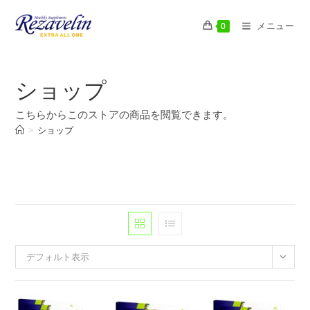
コ
ン
メニュー
0
テ
ン
ツ
ショップ
へ
ス
こちらからこのストアの商品を閲覧できます。
キ
>
ショップ
ッ
プ
デフォルト表示