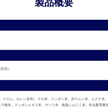
製品概要
粒目安）
亜鉛、クロム、セレン含有)、マカ末、スッポン末、赤マムシ末、ムクナ末
ラ種末、スッポンエキス末、サソリ末、無臭にんにく末、冬虫夏草菌糸体末