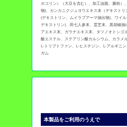
ホコリン）（大豆を含む）、加工油脂、澱粉）、
物)、カンカニクジュヨウエキス末（デキスト
(デキストリン、ムイラプアーマ抽出物)、ワイル
デキストリン)、田七人参末、霊芝末、黒胡椒抽
アエキス末、ガラナエキス末、タツノオトシゴ
酸エステル、ステアリン酸カルシウム、カラメル色素
L-トリプトファン、L-ヒスチジン、L-アルギ
ガム
本製品をご利用のうえで