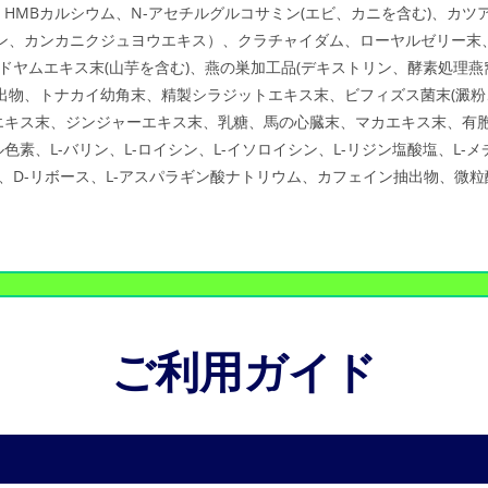
HMBカルシウム、N-アセチルグルコサミン(エビ、カニを含む)、カツ
リン、カンカニクジュヨウエキス）、クラチャイダム、ローヤルゼリー末
ドヤムエキス末(山芋を含む)、燕の巣加工品(デキストリン、酵素処理燕窩
出物、トナカイ幼角末、精製シラジットエキス末、ビフィズス菌末(澱粉、
エキス末、ジンジャーエキス末、乳糖、馬の心臓末、マカエキス末、有胞
、L-バリン、L-ロイシン、L-イソロイシン、L-リジン塩酸塩、L-メ
ニン、D-リボース、L-アスパラギン酸ナトリウム、カフェイン抽出物、
ご利用ガイド