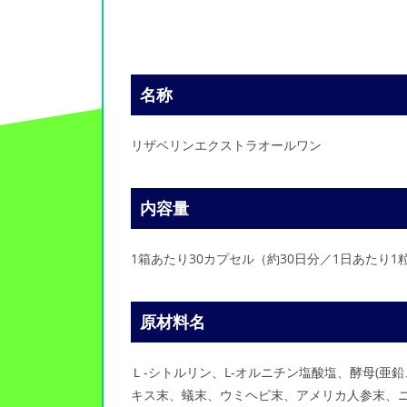
名称
リザベリンエクストラオールワン
内容量
1箱あたり30カプセル（約30日分／1日あたり1
原材料名
Ｌ-シトルリン、L-オルニチン塩酸塩、酵母(
キス末、蟻末、ウミヘビ末、アメリカ人参末、ニ