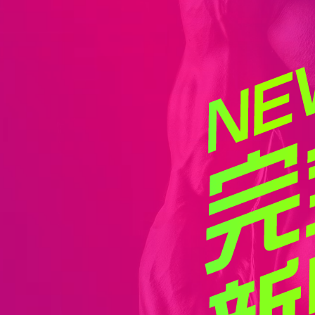
コ
ン
テ
ン
ツ
へ
ス
キ
ッ
プ