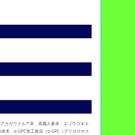
、アカガウクルア末、高麗人参末、エゾウコギエ
、α-GPC加工食品（α-GPC（グリセロホス