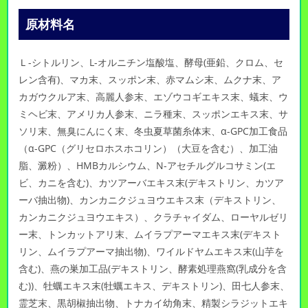
原材料名
Ｌ-シトルリン、L-オルニチン塩酸塩、酵母(亜鉛、クロム、セ
レン含有)、マカ末、スッポン末、赤マムシ末、ムクナ末、ア
カガウクルア末、高麗人参末、エゾウコギエキス末、蟻末、ウ
ミヘビ末、アメリカ人参末、ニラ種末、スッポンエキス末、サ
ソリ末、無臭にんにく末、冬虫夏草菌糸体末、α-GPC加工食品
（α-GPC（グリセロホスホコリン）（大豆を含む）、加工油
脂、澱粉）、HMBカルシウム、N-アセチルグルコサミン(エ
ビ、カニを含む)、カツアーバエキス末(デキストリン、カツア
ーバ抽出物)、カンカニクジュヨウエキス末（デキストリン、
カンカニクジュヨウエキス）、クラチャイダム、ローヤルゼリ
ー末、トンカットアリ末、ムイラプアーマエキス末(デキスト
リン、ムイラプアーマ抽出物)、ワイルドヤムエキス末(山芋を
含む)、燕の巣加工品(デキストリン、酵素処理燕窩(乳成分を含
む))、牡蠣エキス末(牡蠣エキス、デキストリン)、田七人参末、
霊芝末、黒胡椒抽出物、トナカイ幼角末、精製シラジットエキ