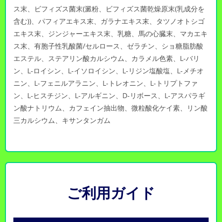
ス末、ビフィズス菌末(澱粉、ビフィズス菌乾燥原末(乳成分を
含む))、パフィアエキス末、ガラナエキス末、タツノオトシゴ
エキス末、ジンジャーエキス末、乳糖、馬の心臓末、マカエキ
ス末、有胞子性乳酸菌/セルロース、ゼラチン、ショ糖脂肪酸
エステル、ステアリン酸カルシウム、カラメル色素、L-バリ
ン、L-ロイシン、L-イソロイシン、L-リジン塩酸塩、L-メチオ
ニン、L-フェニルアラニン、L-トレオニン、L-トリプトファ
ン、L-ヒスチジン、L-アルギニン、D-リボース、L-アスパラギ
ン酸ナトリウム、カフェイン抽出物、微粒酸化ケイ素、リン酸
三カルシウム、キサンタンガム
ご利用ガイド