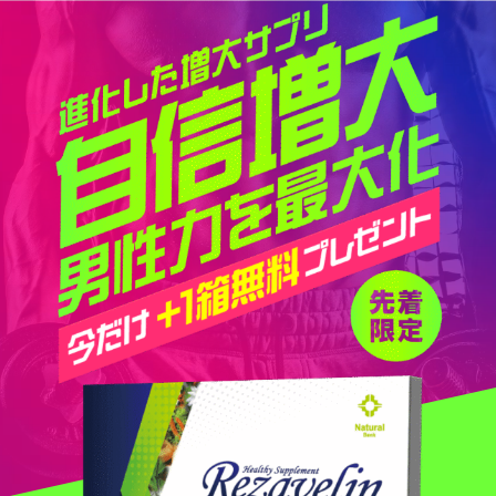
コ
ン
テ
ン
ツ
へ
ス
キ
ッ
プ